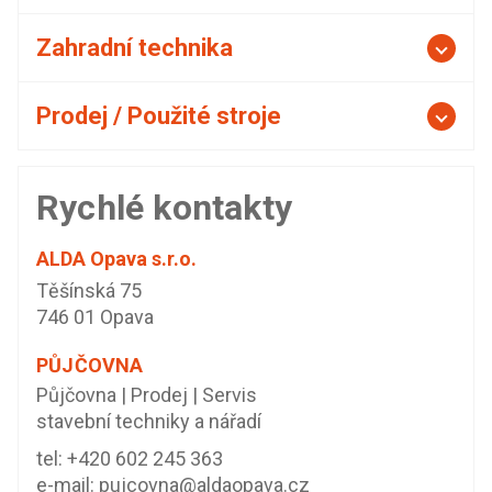
Zahradní technika
Prodej / Použité stroje
Rychlé kontakty
ALDA Opava s.r.o.
Těšínská 75
746 01 Opava
PŮJČOVNA
Půjčovna | Prodej | Servis
stavební techniky a nářadí
tel:
+420 602 245 363
e-mail:
pujcovna@aldaopava.cz