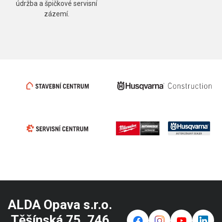
údržba a špičkové servisní
zázemí.
ALDA Opava s.r.o.
Těšínská 75, 746
f
⌁
y
in