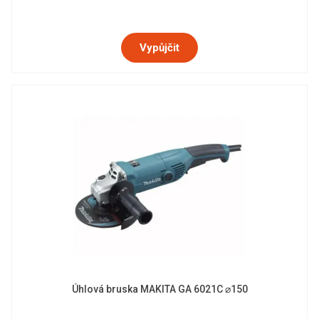
Vypůjčit
Úhlová bruska MAKITA GA 6021C ⌀150