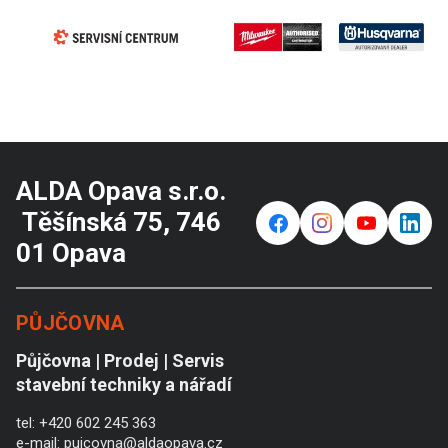
ALDA Opava s.r.o.
Těšínská 75, 746
f
⌁
y
in
01 Opava
PŮJČOVNA
Půjčovna | Prodej | Servis
stavební techniky a nářadí
tel:
+420 602 245 363
e-mail:
pujcovna@aldaopava.cz