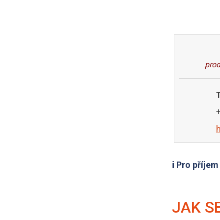
prod
ℹ️ Pro příje
JAK S