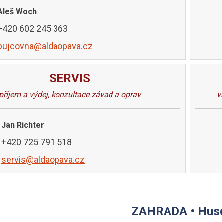
Aleš Woch
+420 602 245 363
pujcovna@aldaopava.cz
SERVIS
příjem a výdej, konzultace závad a oprav
v
Jan Richter
+420 725 791 518
servis@aldaopava.cz
ZAHRADA • Hus