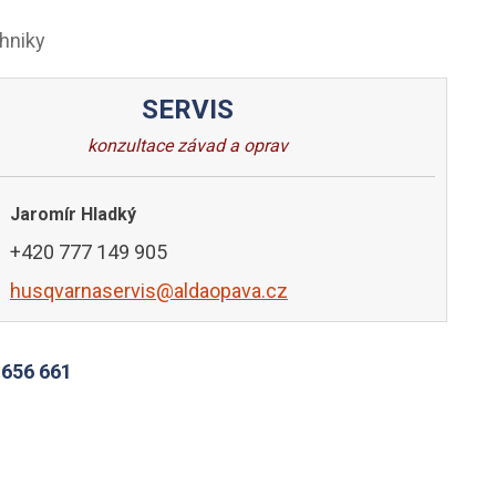
s
chniky
SERVIS
konzultace závad a oprav
Jaromír Hladký
+420 777 149 905
husqvarnaservis@aldaopava.cz
1 656 661