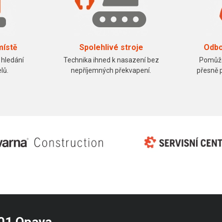
místě
Spolehlivé stroje
Odbo
 hledání
Technika ihned k nasazení bez
Pomůže
lů.
nepříjemných překvapení.
přesně 
 01 Opava