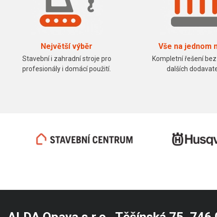
Největší výběr
Vše na jednom 
Stavební i zahradní stroje pro
Kompletní řešení bez
profesionály i domácí použití.
dalších dodavate
ALDA Opava s.r.o. Těšínská 75, 746