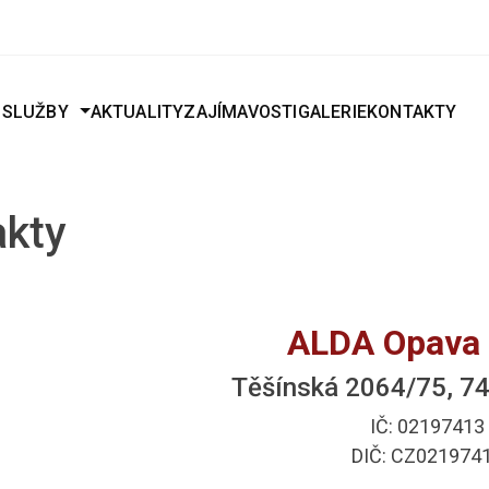
J
SLUŽBY
AKTUALITY
ZAJÍMAVOSTI
GALERIE
KONTAKTY
akty
ALDA Opava s
Těšínská 2064/75, 7
IČ: 02197413
DIČ: CZ021974