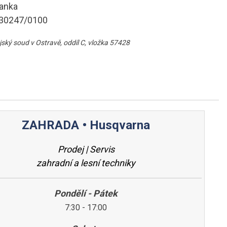
anka
630247/0100
jský soud v Ostravě, oddíl C, vložka 57428
ZAHRADA • Husqvarna
Prodej | Servis
zahradní a lesní techniky
Pondělí - Pátek
7:30 - 17:00