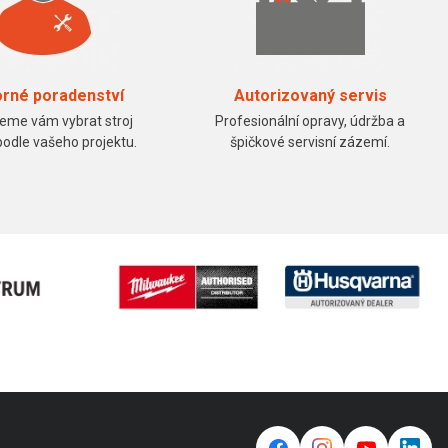
rné poradenství
Autorizovaný servis
me vám vybrat stroj
Profesionální opravy, údržba a
podle vašeho projektu.
špičkové servisní zázemí.
f
⌁
y
in