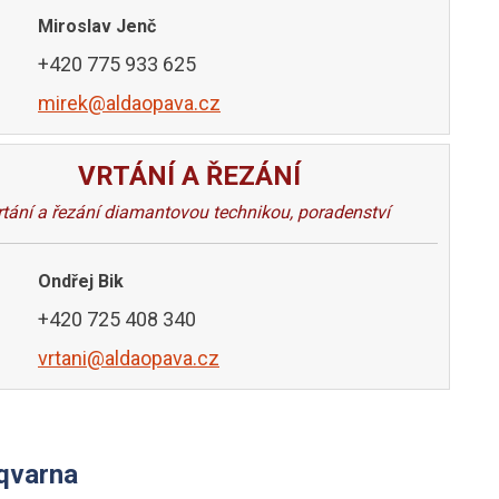
Miroslav Jenč
+420 775 933 625
mirek@aldaopava.cz
VRTÁNÍ A ŘEZÁNÍ
rtání a řezání diamantovou technikou, poradenství
Ondřej Bik
+420 725 408 340
vrtani@aldaopava.cz
qvarna