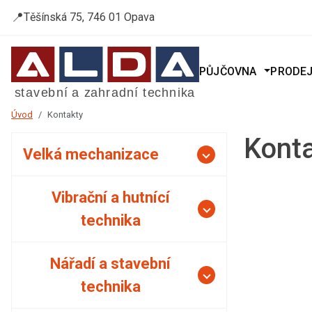
📍
Těšínská 75, 746 01 Opava
PŮJČOVNA
PRODE
Úvod
Kontakty
Kont
Velká mechanizace
Vibrační a hutnící
technika
Nářadí a stavební
technika