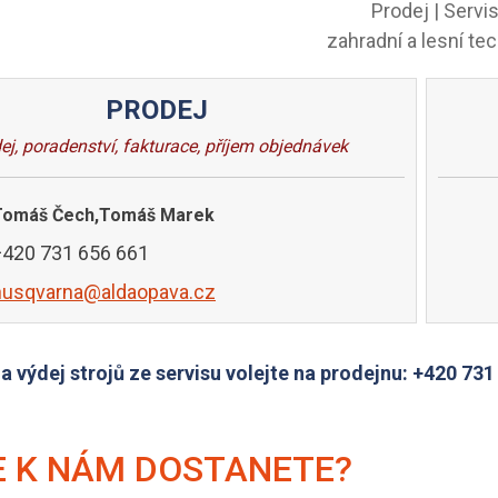
Prodej | Servi
zahradní a lesní te
PRODEJ
ej, poradenství, fakturace, příjem objednávek
Tomáš Čech,Tomáš Marek
+420 731 656 661
husqvarna@aldaopava.cz
m a výdej strojů ze servisu volejte na prodejnu: +420 73
E K NÁM DOSTANETE?