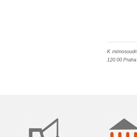
K mimosoudní
120 00 Praha 