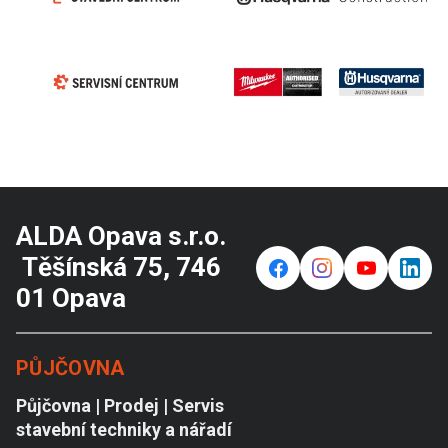
ALDA Opava s.r.o.
Těšínská 75, 746
f
⌁
y
in
01 Opava
PŮJČOVNA
Půjčovna | Prodej | Servis
stavební techniky a nářadí