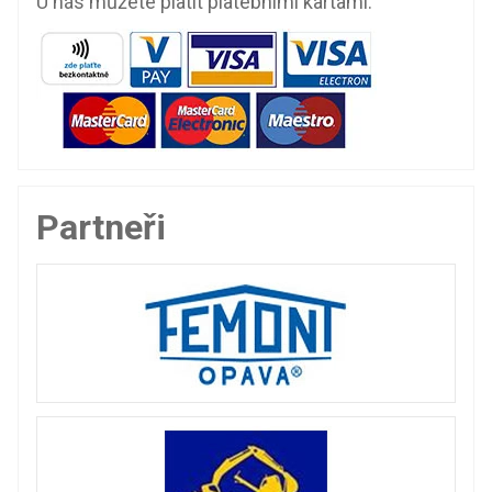
U nás můžete platit platebními kartami.
Partneři