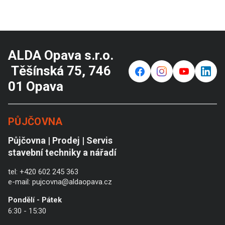
ALDA Opava s.r.o.
Těšínská 75, 746
f
⌁
y
in
01 Opava
PŮJČOVNA
Půjčovna | Prodej | Servis
stavební techniky a nářadí
tel:
+420 602 245 363
e-mail:
pujcovna@aldaopava.cz
Pondělí - Pátek
6:30 - 15:30