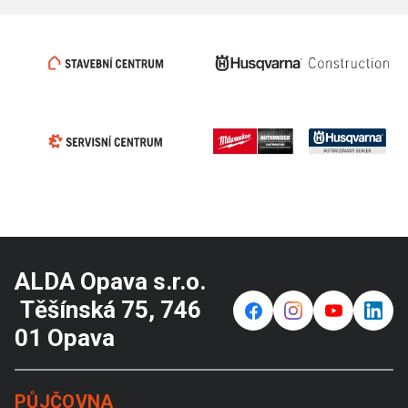
ALDA Opava s.r.o.
Těšínská 75, 746
f
⌁
y
in
01 Opava
PŮJČOVNA