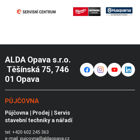
ALDA Opava s.r.o.
Těšínská 75, 746
f
⌁
y
in
01 Opava
PŮJČOVNA
Půjčovna | Prodej | Servis
stavební techniky a nářadí
tel:
+420 602 245 363
e-mail:
pujcovna@aldaopava.cz