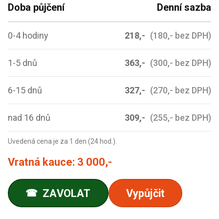
Doba půjčení
Denní sazba
0-4 hodiny
218,-
(180,- bez DPH)
1-5 dnů
363,-
(300,- bez DPH)
6-15 dnů
327,-
(270,- bez DPH)
nad 16 dnů
309,-
(255,- bez DPH)
Uvedená cena je za 1 den (24 hod.).
Vratná kauce:
3 000,-
ZAVOLAT
Vypůjčit
☎