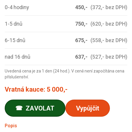
0-4 hodiny
450,-
(372,- bez DPH)
1-5 dnů
750,-
(620,- bez DPH)
6-15 dnů
675,-
(558,- bez DPH)
nad 16 dnů
637,-
(527,- bez DPH)
Uvedená cena je za 1 den (24 hod.). V ceně není započítána cena
příslušenství.
Vratná kauce:
5 000,-
ZAVOLAT
Vypůjčit
☎
Popis