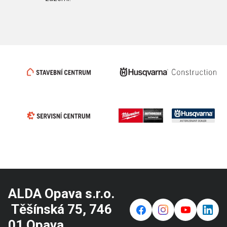
ALDA Opava s.r.o.
Těšínská 75, 746
f
⌁
y
in
01 Opava