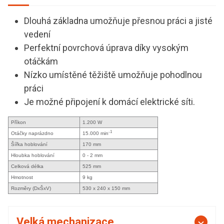
Dlouhá základna umožňuje přesnou práci a jisté
vedení
Perfektní povrchová úprava díky vysokým
otáčkám
Nízko umístěné těžiště umožňuje pohodlnou
práci
Je možné připojení k domácí elektrické síti.
Příkon
1.200 W
-1
Otáčky naprázdno
15.000 min
Šířka hoblování
170 mm
Hloubka hoblování
0 - 2 mm
Celková délka
525 mm
Hmotnost
9 kg
Rozměry (DxŠxV)
530 x 240 x 150 mm
Velká mechanizace