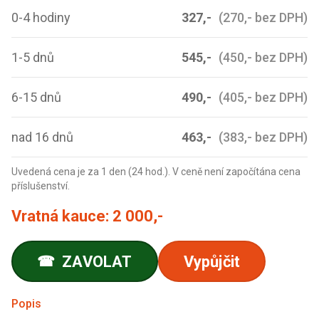
0-4 hodiny
327,-
(270,- bez DPH)
1-5 dnů
545,-
(450,- bez DPH)
6-15 dnů
490,-
(405,- bez DPH)
nad 16 dnů
463,-
(383,- bez DPH)
Uvedená cena je za 1 den (24 hod.). V ceně není započítána cena
příslušenství.
Vratná kauce:
2 000,-
ZAVOLAT
Vypůjčit
☎
Popis