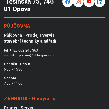
Těšínská 75, 746
f
⌁
y
in
01 Opava
PŮJČOVNA
Půjčovna | Prodej | Servis
stavební techniky a nářadí
tel:
+420 602 245 363
e-mail:
pujcovna@aldaopava.cz
Pondělí - Pátek
6:30 - 15:30
Sobota
7:00 - 11:00
ZAHRADA • Husqvarna
Prodej | Servis