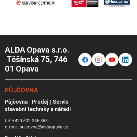
ALDA Opava s.r.o.
Těšínská 75, 746
f
⌁
y
in
01 Opava
PŮJČOVNA
Půjčovna | Prodej | Servis
stavební techniky a nářadí
tel:
+420 602 245 363
e-mail:
pujcovna@aldaopava.cz