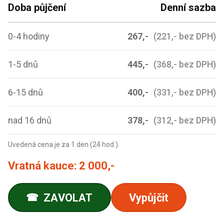
Doba půjčení
Denní sazba
0-4 hodiny
267,-
(221,- bez DPH)
1-5 dnů
445,-
(368,- bez DPH)
6-15 dnů
400,-
(331,- bez DPH)
nad 16 dnů
378,-
(312,- bez DPH)
Uvedená cena je za 1 den (24 hod.).
Vratná kauce:
2 000,-
ZAVOLAT
Vypůjčit
☎