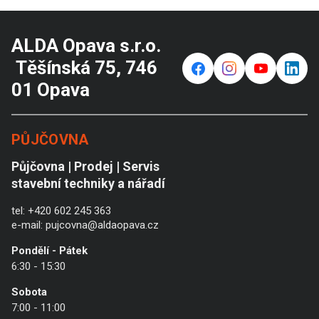
ALDA Opava s.r.o.
Těšínská 75, 746
f
⌁
y
in
01 Opava
PŮJČOVNA
Půjčovna | Prodej | Servis
stavební techniky a nářadí
tel:
+420 602 245 363
e-mail:
pujcovna@aldaopava.cz
Pondělí - Pátek
6:30 - 15:30
Sobota
7:00 - 11:00