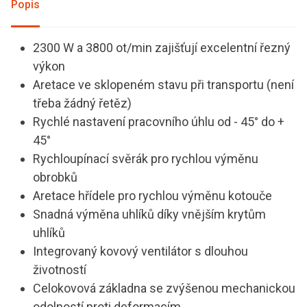
Popis
2300 W a 3800 ot/min zajišťují excelentní řezný
výkon
Aretace ve sklopeném stavu při transportu (není
třeba žádný řetěz)
Rychlé nastavení pracovního úhlu od - 45° do +
45°
Rychloupínací svěrák pro rychlou výměnu
obrobků
Aretace hřídele pro rychlou výměnu kotouče
Snadná výměna uhlíků díky vnějším krytům
uhlíků
Integrovaný kovový ventilátor s dlouhou
životností
Celokovová základna se zvýšenou mechanickou
odolností proti deformacím