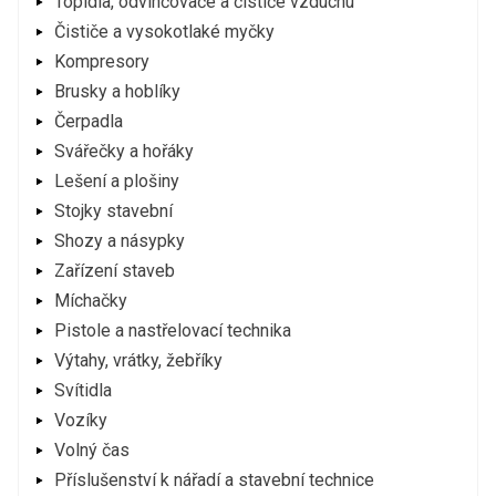
Topidla, odvlhčovače a čističe vzduchu
Čističe a vysokotlaké myčky
Kompresory
Brusky a hoblíky
Čerpadla
Svářečky a hořáky
Lešení a plošiny
Stojky stavební
Shozy a násypky
Zařízení staveb
Míchačky
Pistole a nastřelovací technika
Výtahy, vrátky, žebříky
Svítidla
Vozíky
Volný čas
Příslušenství k nářadí a stavební technice