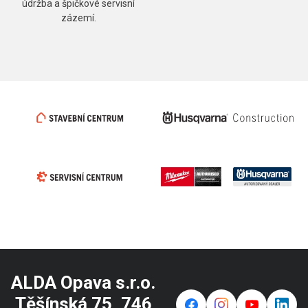
údržba a špičkové servisní
zázemí.
ALDA Opava s.r.o.
Těšínská 75, 746
f
⌁
y
in