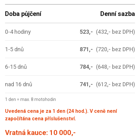
Doba půjčení
Denní sazba
0-4 hodiny
523,-
(432,- bez DPH)
1-5 dnů
871,-
(720,- bez DPH)
6-15 dnů
784,-
(648,- bez DPH)
nad 16 dnů
741,-
(612,- bez DPH)
1 den = max. 8 motohodin
Uvedená cena je za 1 den (24 hod.). V ceně není
započítána cena příslušenství.
Vratná kauce:
10 000,-