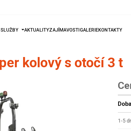
J
SLUŽBY
AKTUALITY
ZAJÍMAVOSTI
GALERIE
KONTAKTY
er kolový s otočí 3 t
Ce
Doba
1-5 d