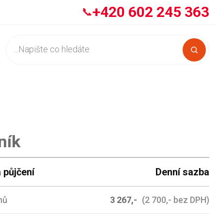
+420 602 245 363
📞
ník
 půjčení
Denní sazba
nů
3 267,-
(2 700,- bez DPH)