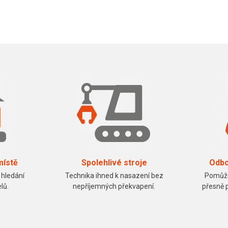
místě
Spolehlivé stroje
Odbo
 hledání
Technika ihned k nasazení bez
Pomůže
lů.
nepříjemných překvapení.
přesně 