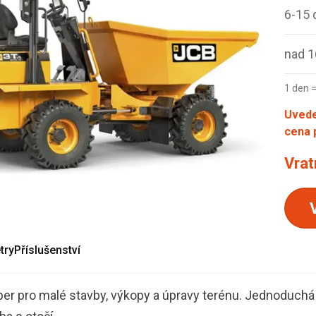
6-15 
nad 1
1 den 
Uvede
cena p
Vrat
try
Příslušenství
er pro malé stavby, výkopy a úpravy terénu. Jednoduchá 