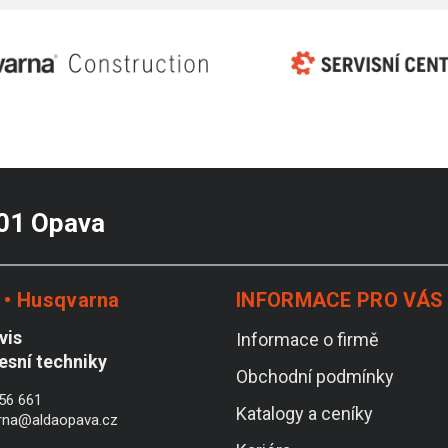
 01 Opava
• Husqvarna
INFORMACE PRO VÁS
vis
Informace o firmě
lesní techniky
Obchodní podmínky
56 661
Katalogy a ceníky
rna@aldaopava.cz