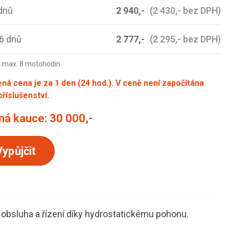
dnů
2 940,-
(2 430,- bez DPH)
6 dnů
2 777,-
(2 295,- bez DPH)
= max. 8 motohodin
ná cena je za 1 den (24 hod.). V ceně není započítána
říslušenství.
ná kauce:
30 000,-
Vypůjčit
obsluha a řízení díky hydrostatickému pohonu.