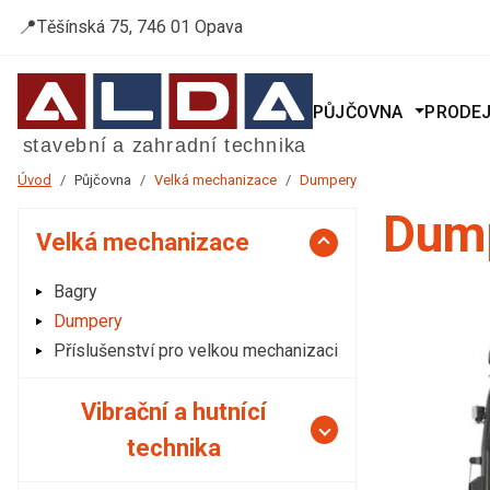
📍
Těšínská 75, 746 01 Opava
PŮJČOVNA
PRODE
Úvod
Půjčovna
Velká mechanizace
Dumpery
Dump
Velká mechanizace
Bagry
Dumpery
Příslušenství pro velkou mechanizaci
Vibrační a hutnící
technika