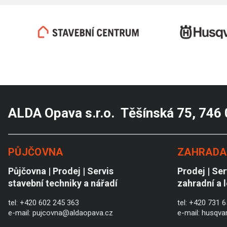
ALDA Opava s.r.o. Těšínská 75, 746
PŮJČOVNA
ZAHRADA 
Půjčovna | Prodej | Servis
Prodej | Ser
stavební techniky a nářadí
zahradní a 
tel:
+420 602 245 363
tel:
+420 731 6
e-mail:
pujcovna@aldaopava.cz
e-mail:
husqva