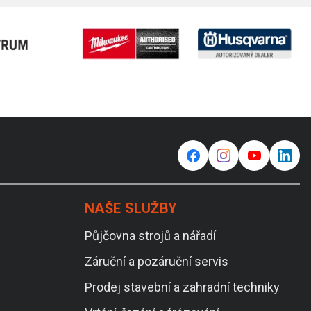
f
⌁
y
in
NAŠE SLUŽBY
Půjčovna strojů a nářadí
Záruční a pozáruční servis
Prodej stavební a zahradní techniky