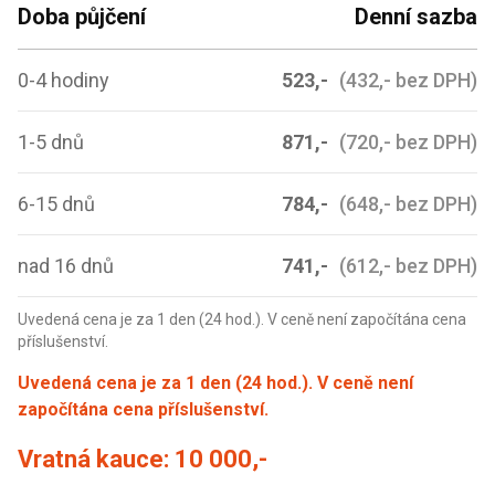
Doba půjčení
Denní sazba
0-4 hodiny
523,-
(432,- bez DPH)
1-5 dnů
871,-
(720,- bez DPH)
6-15 dnů
784,-
(648,- bez DPH)
nad 16 dnů
741,-
(612,- bez DPH)
Uvedená cena je za 1 den (24 hod.). V ceně není započítána cena
příslušenství.
Uvedená cena je za 1 den (24 hod.). V ceně není
započítána cena příslušenství.
Vratná kauce:
10 000,-