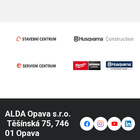
ALDA Opava s.r.o.
Těšínská 75, 746
f
⌁
y
in
01 Opava