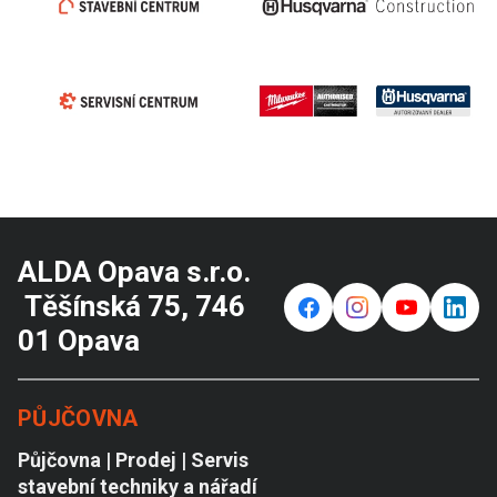
ALDA Opava s.r.o.
Těšínská 75, 746
f
⌁
y
in
01 Opava
PŮJČOVNA
Půjčovna | Prodej | Servis
stavební techniky a nářadí