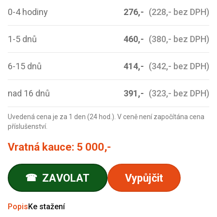
0-4 hodiny
276,-
(228,- bez DPH)
1-5 dnů
460,-
(380,- bez DPH)
6-15 dnů
414,-
(342,- bez DPH)
nad 16 dnů
391,-
(323,- bez DPH)
Uvedená cena je za 1 den (24 hod.). V ceně není započítána cena
příslušenství.
Vratná kauce:
5 000,-
ZAVOLAT
Vypůjčit
☎
Popis
Ke stažení