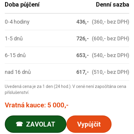
Doba půjčení
Denní sazba
0-4 hodiny
436,-
(360,- bez DPH)
1-5 dnů
726,-
(600,- bez DPH)
6-15 dnů
653,-
(540,- bez DPH)
nad 16 dnů
617,-
(510,- bez DPH)
Uvedená cena je za 1 den (24 hod.). V ceně není započítána cena
příslušenství.
Vratná kauce:
5 000,-
ZAVOLAT
Vypůjčit
☎