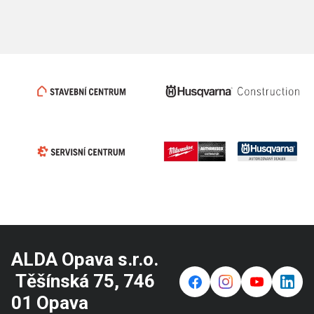
ALDA Opava s.r.o.
Těšínská 75, 746
f
⌁
y
in
01 Opava