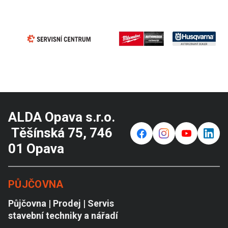
ALDA Opava s.r.o.
Těšínská 75, 746
f
⌁
y
in
01 Opava
PŮJČOVNA
Půjčovna | Prodej | Servis
stavební techniky a nářadí