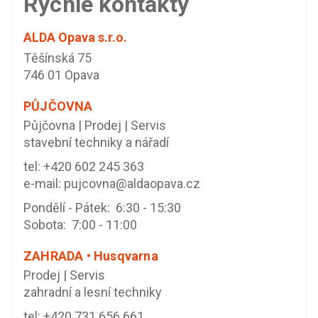
Rychlé kontakty
ALDA Opava s.r.o.
Těšínská 75
746 01 Opava
PŮJČOVNA
Půjčovna | Prodej | Servis
stavební techniky a nářadí
tel:
+420 602 245 363
e-mail:
pujcovna@aldaopava.cz
Pondělí - Pátek: 6:30 - 15:30
Sobota: 7:00 - 11:00
ZAHRADA • Husqvarna
Prodej | Servis
zahradní a lesní techniky
tel:
+420 731 656 661