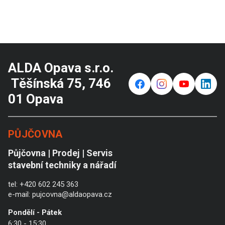
ALDA Opava s.r.o.
Těšínská 75, 746
f
⌁
y
in
01 Opava
PŮJČOVNA
Půjčovna | Prodej | Servis
stavební techniky a nářadí
tel:
+420 602 245 363
e-mail:
pujcovna@aldaopava.cz
Pondělí - Pátek
6:30 - 15:30