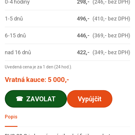
0-4 hodiny
298,-
(246,- bez DPH)
1-5 dnů
496,-
(410,- bez DPH)
6-15 dnů
446,-
(369,- bez DPH)
nad 16 dnů
422,-
(349,- bez DPH)
Uvedená cena je za 1 den (24 hod.).
Vratná kauce:
5 000,-
ZAVOLAT
Vypůjčit
☎
Popis