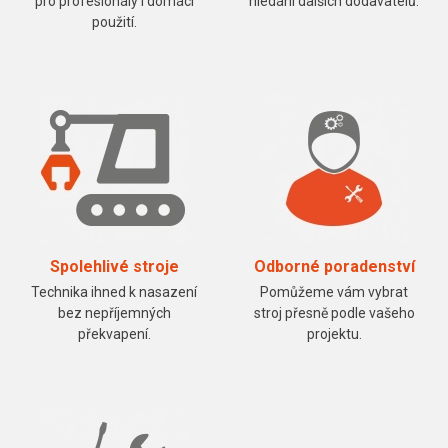
pro profesionály i domácí
hledání dalších dodavatelů.
použití.
Spolehlivé stroje
Odborné poradenství
Technika ihned k nasazení
Pomůžeme vám vybrat
bez nepříjemných
stroj přesně podle vašeho
překvapení.
projektu.