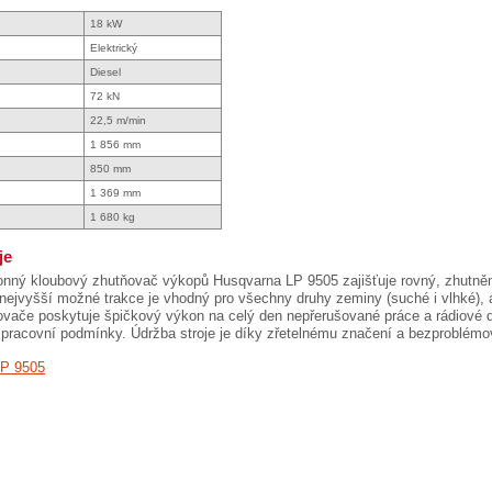
18 kW
Elektrický
Diesel
72 kN
22,5 m/min
1 856 mm
850 mm
1 369 mm
1 680 kg
je
nný kloubový zhutňovač výkopů Husqvarna LP 9505 zajišťuje rovný, zhutněn
nejvyšší možné trakce je vhodný pro všechny druhy zeminy (suché i vlhké), a 
vače poskytuje špičkový výkon na celý den nepřerušované práce a rádiové dál
pracovní podmínky. Údržba stroje je díky zřetelnému značení a bezproblémo
LP 9505