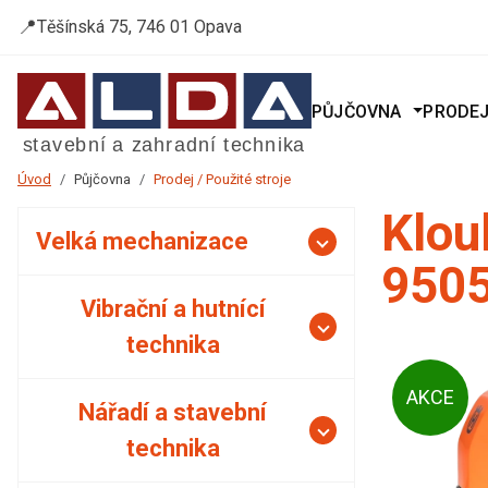
📍
Těšínská 75, 746 01 Opava
PŮJČOVNA
PRODE
Úvod
Půjčovna
Prodej / Použité stroje
Klou
Velká mechanizace
9505
Vibrační a hutnící
technika
AKCE
Nářadí a stavební
technika