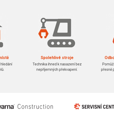
místě
Spolehlivé stroje
Odbo
 hledání
Technika ihned k nasazení bez
Pomůže
lů.
nepříjemných překvapení.
přesně 