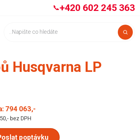
+420 602 245 363
📞
pů Husqvarna LP
a:
794 063,-
50,- bez DPH
Poslat poptávku