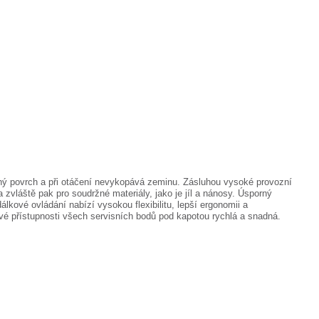
ý povrch a při otáčení nevykopává zeminu. Zásluhou vysoké provozní
zvláště pak pro soudržné materiály, jako je jíl a nánosy. Úsporný
kové ovládání nabízí vysokou flexibilitu, lepší ergonomii a
vé přístupnosti všech servisních bodů pod kapotou rychlá a snadná.