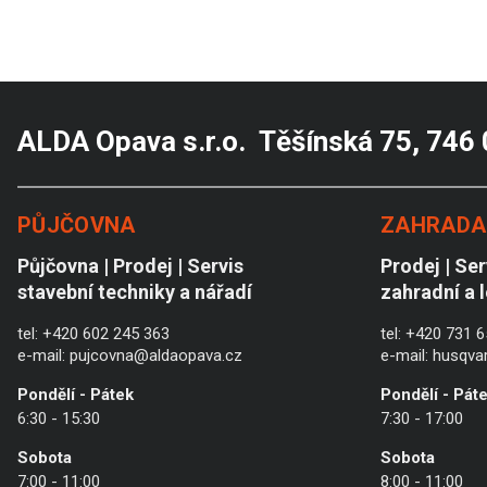
ALDA Opava s.r.o. Těšínská 75, 746
PŮJČOVNA
ZAHRADA 
Půjčovna | Prodej | Servis
Prodej | Ser
stavební techniky a nářadí
zahradní a 
tel:
+420 602 245 363
tel:
+420 731 6
e-mail:
pujcovna@aldaopava.cz
e-mail:
husqva
Pondělí - Pátek
Pondělí - Pát
6:30 - 15:30
7:30 - 17:00
Sobota
Sobota
7:00 - 11:00
8:00 - 11:00