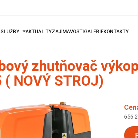
J
SLUŽBY
AKTUALITY
ZAJÍMAVOSTI
GALERIE
KONTAKTY
bový zhutňovač výko
 ( NOVÝ STROJ)
Cen
656 2