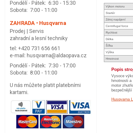
Pondělí - Pátek: 6:30 - 15:30
Výkon motoru
Sobota: 7:00 - 11:00
Startér
Zdroj napájení
ZAHRADA • Husqvarna
Centrifugal force
Prodej | Servis
Rychlost
zahradní a lesní techniky
Délka
Šířka
tel:
+420 731 656 661
Výška
e-mail:
husqvarna@aldaopava.cz
Hmotnost
Pondělí - Pátek: 7:30 - 17:00
Popis stro
Sobota: 8:00 - 11:00
Vysoce výko
hmotnosti a 
U nás můžete platit platebními
motor zhutňo
bezpečnější 
kartami.
Husqvarna 