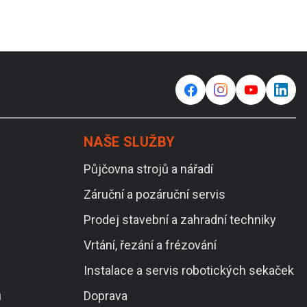
f
⌁
y
in
NAŠE SLUŽBY
Půjčovna strojů a nářadí
Záruční a pozáruční servis
Prodej stavební a zahradní techniky
Vrtání, řezání a frézování
Instalace a servis robotických sekaček
ů
Doprava