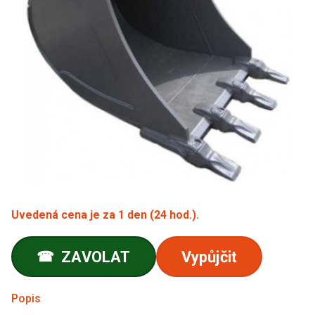
Uvedená cena je za 1 den (24 hod.).
ZAVOLAT
Vypůjčit
☎
Popis