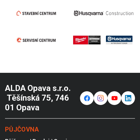
ALDA Opava s.r.o.
Těšínská 75, 746
f
⌁
y
in
01 Opava
PŮJČOVNA