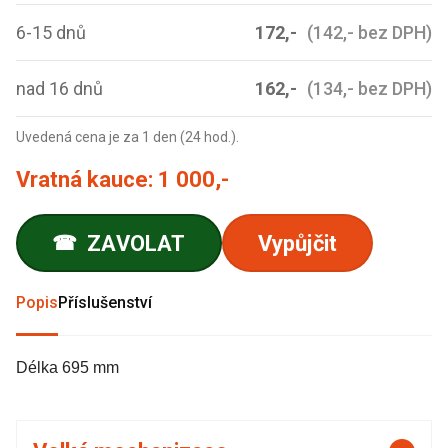
6-15 dnů
172,-
(142,- bez DPH)
nad 16 dnů
162,-
(134,- bez DPH)
Uvedená cena je za 1 den (24 hod.).
Vratná kauce:
1 000,-
ZAVOLAT
Vypůjčit
☎
Popis
Příslušenství
Délka 695 mm