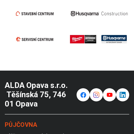
ALDA Opava s.r.o.
Těšínská 75, 746
f
⌁
y
in
01 Opava
PŮJČOVNA