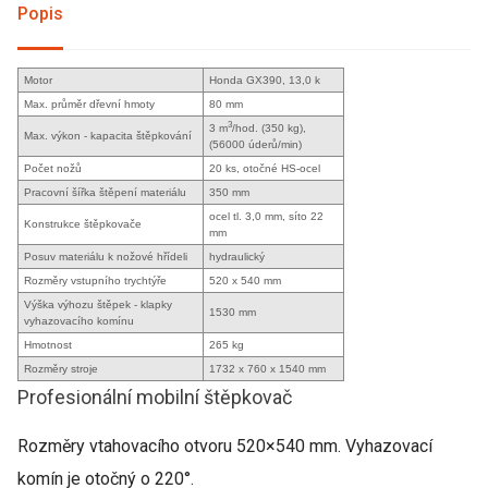
Popis
Motor
Honda GX390, 13,0 k
Max. průměr dřevní hmoty
80 mm
3
3 m
/hod. (350 kg),
Max. výkon - kapacita štěpkování
(56000 úderů/min)
Počet nožů
20 ks, otočné HS-ocel
Pracovní šířka štěpení materiálu
350 mm
ocel tl. 3,0 mm, síto 22
Konstrukce štěpkovače
mm
Posuv materiálu k nožové hřídeli
hydraulický
Rozměry vstupního trychtýře
520 x 540 mm
Výška výhozu štěpek - klapky
1530 mm
vyhazovacího komínu
Hmotnost
265 kg
Rozměry stroje
1732 x 760 x 1540 mm
Profesionální mobilní štěpkovač
Rozměry vtahovacího otvoru 520×540 mm. Vyhazovací
komín je otočný o 220°.