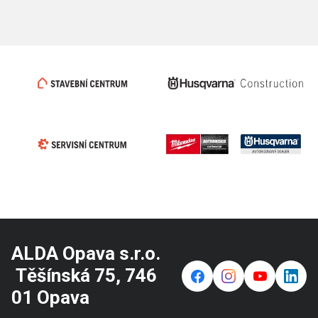
ALDA Opava s.r.o.
Těšínská 75, 746
f
⌁
y
in
01 Opava