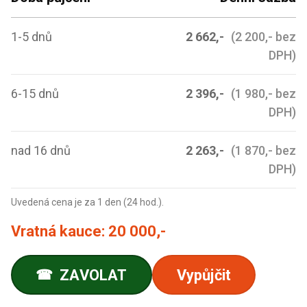
1-5 dnů
2 662,-
(2 200,- bez
DPH)
6-15 dnů
2 396,-
(1 980,- bez
DPH)
nad 16 dnů
2 263,-
(1 870,- bez
DPH)
Uvedená cena je za 1 den (24 hod.).
Vratná kauce:
20 000,-
ZAVOLAT
Vypůjčit
☎