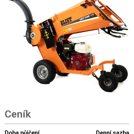
Ceník
Doba půjčení
Denní sazba