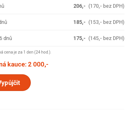
nů
206,-
(170,- bez DPH)
dnů
185,-
(153,- bez DPH)
6 dnů
175,-
(145,- bez DPH)
 cena je za 1 den (24 hod.).
ná kauce:
2 000,-
Vypůjčit