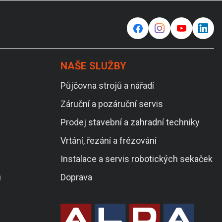
f
⌁
y
in
NAŠE SLUŽBY
Půjčovna strojů a nářadí
Záruční a pozáruční servis
Prodej stavební a zahradní techniky
Vrtání, řezání a frézování
Instalace a servis robotických sekaček
ů
Doprava