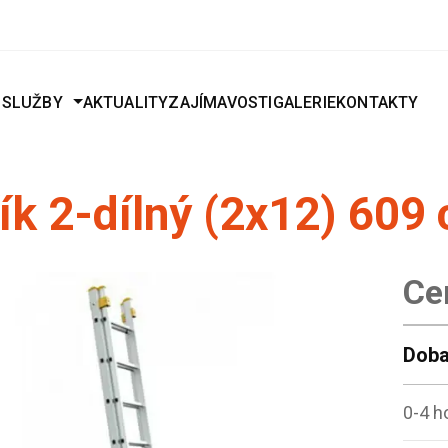
J
SLUŽBY
AKTUALITY
ZAJÍMAVOSTI
GALERIE
KONTAKTY
ík 2-dílný (2x12) 609
Ce
Doba
0-4 h