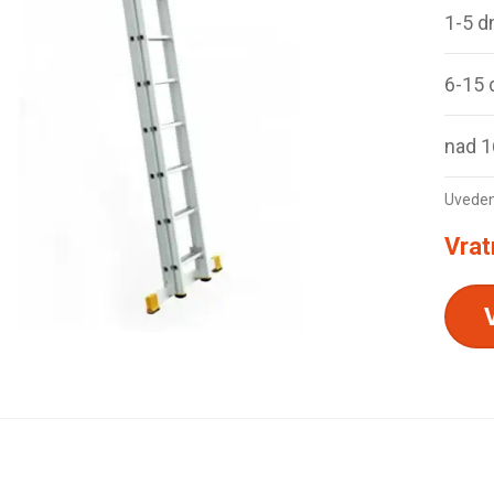
1-5 d
6-15 
nad 1
Uvedená
Vrat