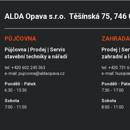
ALDA Opava s.r.o. Těšínská 75, 746
PŮJČOVNA
ZAHRADA 
Půjčovna | Prodej | Servis
Prodej | Ser
stavební techniky a nářadí
zahradní a 
tel:
+420 602 245 363
tel:
+420 731 6
e-mail:
pujcovna@aldaopava.cz
e-mail:
husqva
Pondělí - Pátek
Pondělí - Pát
6:30 - 15:30
7:30 - 17:00
Sobota
Sobota
7:00 - 11:00
8:00 - 11:00