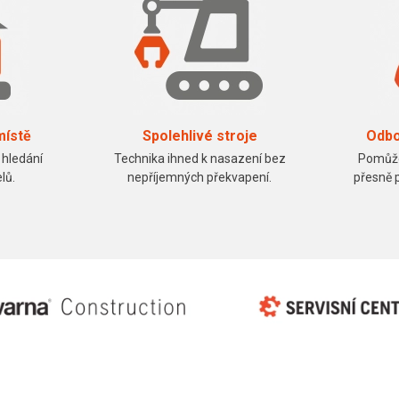
místě
Spolehlivé stroje
Odbo
 hledání
Technika ihned k nasazení bez
Pomůže
lů.
nepříjemných překvapení.
přesně 