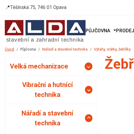
📍
Těšínská 75, 746 01 Opava
PŮJČOVNA
PRODE
Úvod
Půjčovna
Nářadí a stavební technika
Výtahy, vrátky, žebříky
Žebř
Velká mechanizace
Vibrační a hutnící
technika
Nářadí a stavební
technika