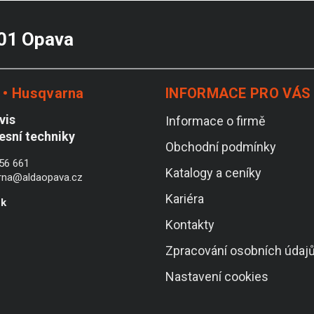
 01 Opava
• Husqvarna
INFORMACE PRO VÁS
vis
Informace o firmě
lesní techniky
Obchodní podmínky
56 661
Katalogy a ceníky
rna@aldaopava.cz
Kariéra
ek
Kontakty
Zpracování osobních údaj
Nastavení cookies