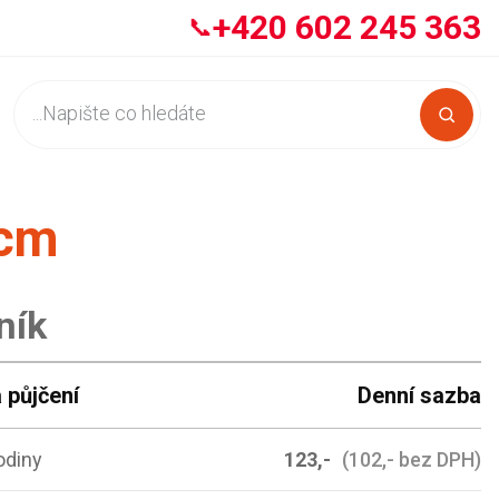
+420 602 245 363
📞
 cm
ník
 půjčení
Denní sazba
odiny
123,-
(102,- bez DPH)