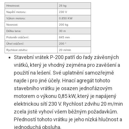
Hmotnost:
26 kg
Napětí motoru:
230 V
Výkon motoru:
0.850 KW
Nosnost:
200 kg
Délka lana:
30 m
Poloměr otáčení:
845 mm
Úhel otáčení:
200 °
Rychlost zdvihu:
20 m/min
Stavební vrátek P-200 patří do řady závěsných
vrátků, který je vhodný zejména pro zavěšení a
použití na lešení. Své uplatnění samozřejmě
najde i pro jiné účely. Hnací agregát tohoto
stavebního vrátku je osazen jednofázovým
motorem o výkonu 0,85 kW, který je napájený
elektrickou sítí 230 V. Rychlost zdvihu 20 m/min
zcela jistě vyhoví všem běžným požadavkům.
Předností tohoto vrátku je jeho nízká hlučnost a
jednoduchá obsluha.