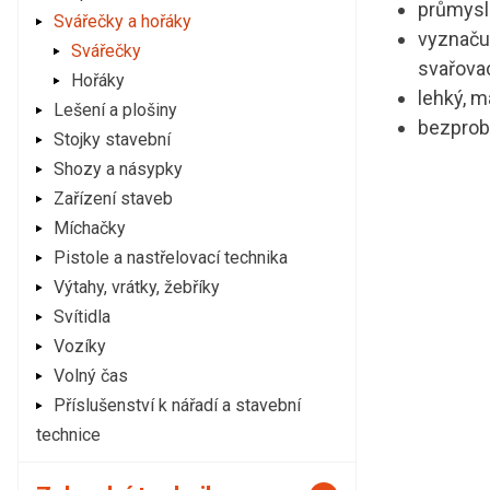
průmyslo
Svářečky a hořáky
vyznačuj
Svářečky
svařova
Hořáky
lehký, m
Lešení a plošiny
bezprob
Stojky stavební
Shozy a násypky
Zařízení staveb
Míchačky
Pistole a nastřelovací technika
Výtahy, vrátky, žebříky
Svítidla
Vozíky
Volný čas
Příslušenství k nářadí a stavební
technice