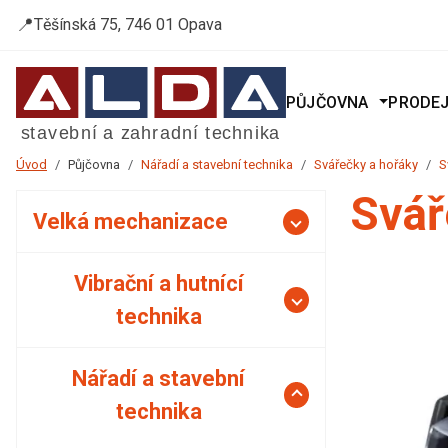
📍
Těšínská 75, 746 01 Opava
PŮJČOVNA
PRODE
Úvod
Půjčovna
Nářadí a stavební technika
Svářečky a hořáky
S
Svář
Velká mechanizace
Vibrační a hutnící
technika
Nářadí a stavební
technika