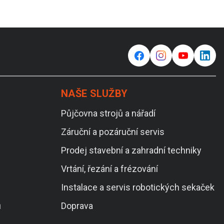
f
⌁
y
in
NAŠE SLUŽBY
Půjčovna strojů a nářadí
Záruční a pozáruční servis
Prodej stavební a zahradní techniky
Vrtání, řezání a frézování
Instalace a servis robotických sekaček
ů
Doprava