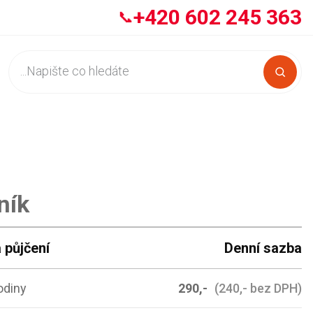
+420 602 245 363
📞
ník
 půjčení
Denní sazba
odiny
290,-
(240,- bez DPH)