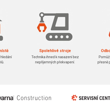
místě
Spolehlivé stroje
Odbo
 hledání
Technika ihned k nasazení bez
Pomůže
lů.
nepříjemných překvapení.
přesně 