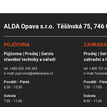
ALDA Opava s.r.o. Těšínská 75, 746
PŮJČOVNA
ZAHRADA 
Půjčovna | Prodej | Servis
Prodej | Ser
stavební techniky a nářadí
zahradní a 
tel:
+420 602 245 363
tel:
+420 731 6
e-mail:
pujcovna@aldaopava.cz
e-mail:
husqva
Pondělí - Pátek
Pondělí - Pát
6:30 - 15:30
7:30 - 17:00
Sobota
Sobota
7:00 - 11:00
8:00 - 11:00