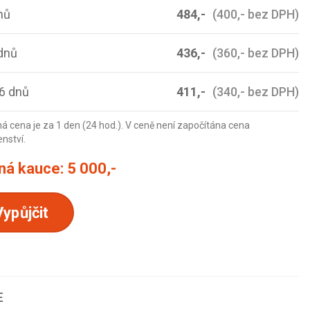
nů
484,-
(400,- bez DPH)
dnů
436,-
(360,- bez DPH)
6 dnů
411,-
(340,- bez DPH)
á cena je za 1 den (24 hod.). V ceně není započítána cena
enství.
ná kauce:
5 000,-
Vypůjčit
E