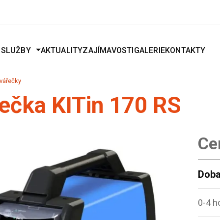
J
SLUŽBY
AKTUALITY
ZAJÍMAVOSTI
GALERIE
KONTAKTY
vářečky
ečka KITin 170 RS
Ce
Doba
0-4 h