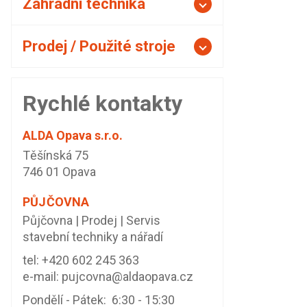
Zahradní technika
Prodej / Použité stroje
Rychlé kontakty
ALDA Opava s.r.o.
Těšínská 75
746 01 Opava
PŮJČOVNA
Půjčovna | Prodej | Servis
stavební techniky a nářadí
tel:
+420 602 245 363
e-mail:
pujcovna@aldaopava.cz
Pondělí - Pátek: 6:30 - 15:30