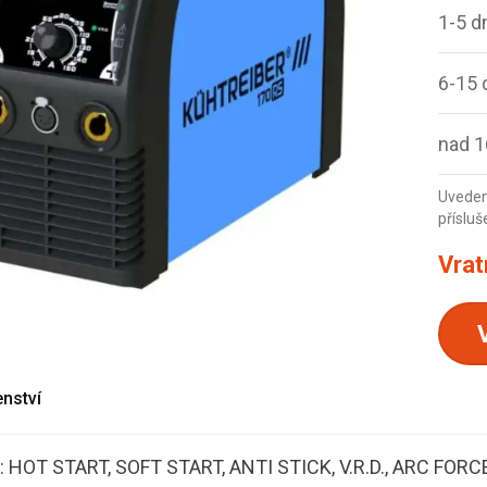
1-5 d
6-15 
nad 1
Uveden
přísluš
Vrat
enství
 HOT START, SOFT START, ANTI STICK, V.R.D., ARC FORC