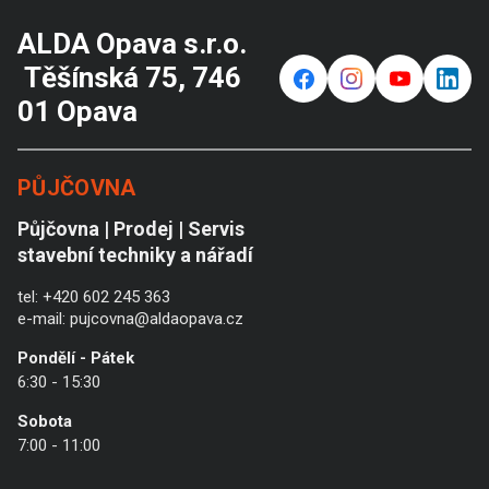
ALDA Opava s.r.o.
Těšínská 75, 746
f
⌁
y
in
01 Opava
PŮJČOVNA
Půjčovna | Prodej | Servis
stavební techniky a nářadí
tel:
+420 602 245 363
e-mail:
pujcovna@aldaopava.cz
Pondělí - Pátek
6:30 - 15:30
Sobota
7:00 - 11:00