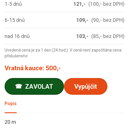
1-5 dnů
121,-
(100,- bez DPH)
6-15 dnů
109,-
(90,- bez DPH)
nad 16 dnů
103,-
(85,- bez DPH)
Uvedená cena je za 1 den (24 hod.). V ceně není započítána cena
příslušenství.
Vratná kauce:
500,-
ZAVOLAT
Vypůjčit
☎
Popis
20 m