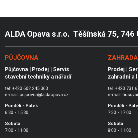
ALDA Opava s.r.o. Těšínská 75, 746
PŮJČOVNA
ZAHRADA 
Půjčovna | Prodej | Servis
Prodej | Ser
stavební techniky a nářadí
zahradní a 
tel:
+420 602 245 363
tel:
+420 731 6
e-mail:
pujcovna@aldaopava.cz
e-mail:
husqva
Pondělí - Pátek
Pondělí - Pát
6:30 - 15:30
7:30 - 17:00
Sobota
Sobota
7:00 - 11:00
8:00 - 11:00