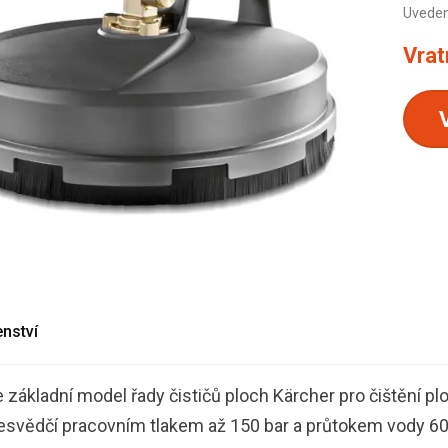
Uvedená
Vrat
enství
e základní model řady čističů ploch Kärcher pro čištění plo
řesvědčí pracovním tlakem až 150 bar a průtokem vody 600 