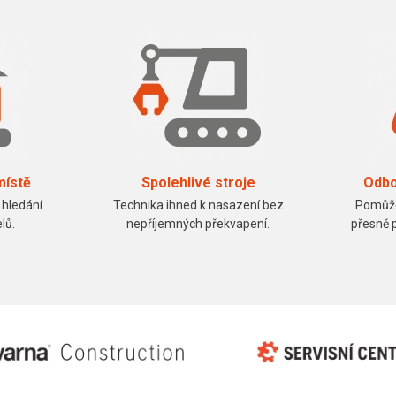
místě
Spolehlivé stroje
Odbo
 hledání
Technika ihned k nasazení bez
Pomůže
lů.
nepříjemných překvapení.
přesně 