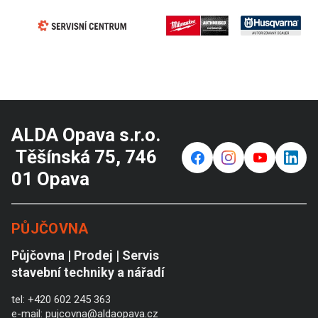
ALDA Opava s.r.o.
Těšínská 75, 746
f
⌁
y
in
01 Opava
PŮJČOVNA
Půjčovna | Prodej | Servis
stavební techniky a nářadí
tel:
+420 602 245 363
e-mail:
pujcovna@aldaopava.cz