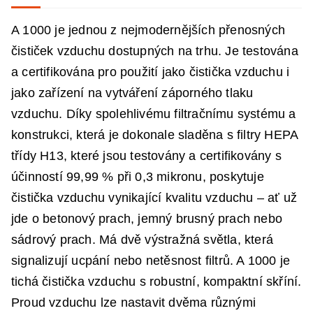
A 1000 je jednou z nejmodernějších přenosných
čističek vzduchu dostupných na trhu. Je testována
a certifikována pro použití jako čistička vzduchu i
jako zařízení na vytváření záporného tlaku
vzduchu. Díky spolehlivému filtračnímu systému a
konstrukci, která je dokonale sladěna s filtry HEPA
třídy H13, které jsou testovány a certifikovány s
účinností 99,99 % při 0,3 mikronu, poskytuje
čistička vzduchu vynikající kvalitu vzduchu – ať už
jde o betonový prach, jemný brusný prach nebo
sádrový prach. Má dvě výstražná světla, která
signalizují ucpání nebo netěsnost filtrů. A 1000 je
tichá čistička vzduchu s robustní, kompaktní skříní.
Proud vzduchu lze nastavit dvěma různými