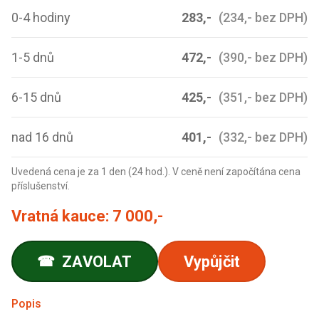
0-4 hodiny
283,-
(234,- bez DPH)
1-5 dnů
472,-
(390,- bez DPH)
6-15 dnů
425,-
(351,- bez DPH)
nad 16 dnů
401,-
(332,- bez DPH)
Uvedená cena je za 1 den (24 hod.). V ceně není započítána cena
příslušenství.
Vratná kauce:
7 000,-
ZAVOLAT
Vypůjčit
☎
Popis