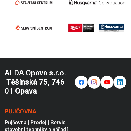
ALDA Opava s.r.o.
Těšínská 75, 746
f
⌁
y
in
01 Opava
PŮJČOVNA
Půjčovna | Prodej | Servis
stavební techniky a nářadí