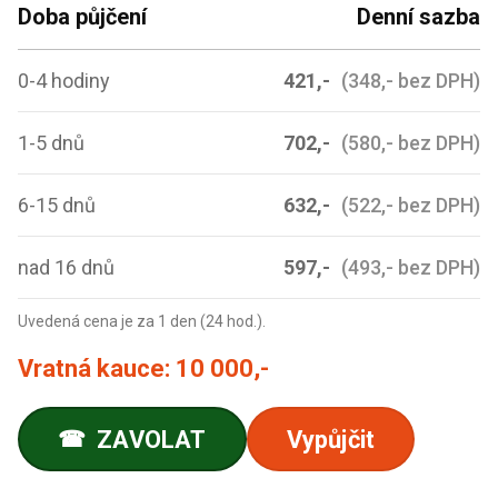
Doba půjčení
Denní sazba
0-4 hodiny
421,-
(348,- bez DPH)
1-5 dnů
702,-
(580,- bez DPH)
6-15 dnů
632,-
(522,- bez DPH)
nad 16 dnů
597,-
(493,- bez DPH)
Uvedená cena je za 1 den (24 hod.).
Vratná kauce:
10 000,-
ZAVOLAT
Vypůjčit
☎