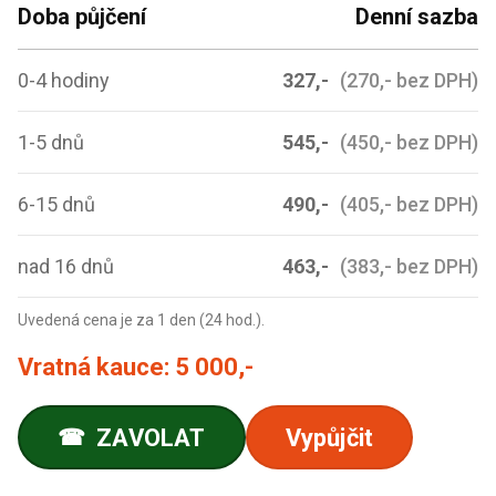
Doba půjčení
Denní sazba
0-4 hodiny
327,-
(270,- bez DPH)
1-5 dnů
545,-
(450,- bez DPH)
6-15 dnů
490,-
(405,- bez DPH)
nad 16 dnů
463,-
(383,- bez DPH)
Uvedená cena je za 1 den (24 hod.).
Vratná kauce:
5 000,-
ZAVOLAT
Vypůjčit
☎