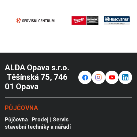
ALDA Opava s.r.o.
Těšínská 75, 746
f
⌁
y
in
01 Opava
PŮJČOVNA
Půjčovna | Prodej | Servis
stavební techniky a nářadí