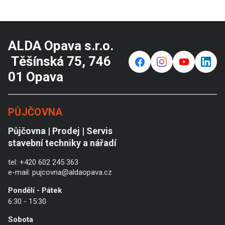
ALDA Opava s.r.o.
Těšínská 75, 746
f
⌁
y
in
01 Opava
PŮJČOVNA
Půjčovna | Prodej | Servis
stavební techniky a nářadí
tel:
+420 602 245 363
e-mail:
pujcovna@aldaopava.cz
Pondělí - Pátek
6:30 - 15:30
Sobota