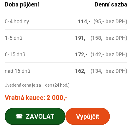
Doba půjčení
Denní sazba
0-4 hodiny
114,-
(95,- bez DPH)
1-5 dnů
191,-
(158,- bez DPH)
6-15 dnů
172,-
(142,- bez DPH)
nad 16 dnů
162,-
(134,- bez DPH)
Uvedená cena je za 1 den (24 hod.).
Vratná kauce:
2 000,-
ZAVOLAT
Vypůjčit
☎