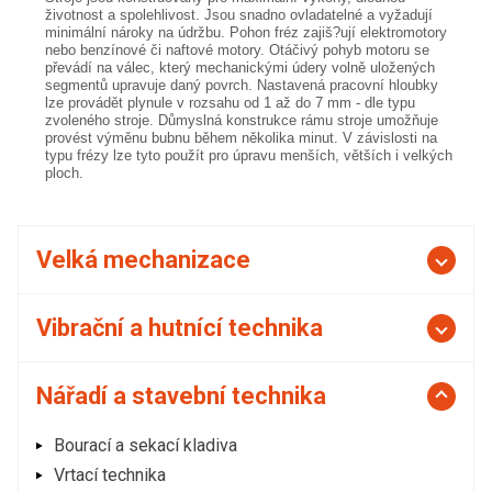
životnost a spolehlivost. Jsou snadno ovladatelné a vyžadují
minimální nároky na údržbu. Pohon fréz zajiš?ují elektromotory
nebo benzínové či naftové motory. Otáčivý pohyb motoru se
převádí na válec, který mechanickými údery volně uložených
segmentů upravuje daný povrch. Nastavená pracovní hloubky
lze provádět plynule v rozsahu od 1 až do 7 mm - dle typu
zvoleného stroje. Důmyslná konstrukce rámu stroje umožňuje
provést výměnu bubnu během několika minut. V závislosti na
typu frézy lze tyto použít pro úpravu menších, větších i velkých
ploch.
Velká mechanizace
Vibrační a hutnící technika
Nářadí a stavební technika
Bourací a sekací kladiva
Vrtací technika