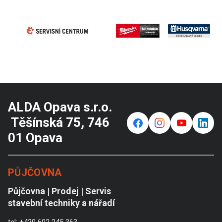
ALDA Opava s.r.o.
Těšínská 75, 746
f
⌁
y
in
01 Opava
PŮJČOVNA
Půjčovna | Prodej | Servis
stavební techniky a nářadí