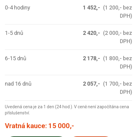
0-4 hodiny
1 452,-
(1 200,- bez
DPH)
1-5 dnů
2 420,-
(2 000,- bez
DPH)
6-15 dnů
2 178,-
(1 800,- bez
DPH)
nad 16 dnů
2 057,-
(1 700,- bez
DPH)
Uvedená cena je za 1 den (24 hod.). V ceně není započítána cena
příslušenství.
Vratná kauce:
15 000,-