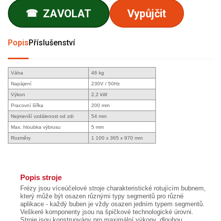
ZAVOLAT
Vypůjčit
☎
Popis
Příslušenství
Váha
46 kg
Napájení
230V / 50Hz
Výkon
2,2 kW
Pracovní šířka
200 mm
Nejmenší vzdálenost od zdi
54 mm
Max. hloubka výbrusu
5 mm
Rozměry
1 100 x 365 x 970 mm
Popis stroje
Frézy jsou víceúčelové stroje charakteristické rotujícím bubnem,
který může být osazen různými typy segmentů pro různé
aplikace - každý buben je vždy osazen jedním typem segmentů.
Veškeré komponenty jsou na špičkové technologické úrovni.
Stroje jsou konstruovány pro maximální výkony, dlouhou